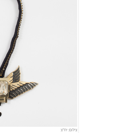
צילום: יח"צ