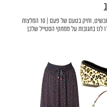
הז'קט המושלם, חגורה שהיא תכשיט, ותיק בטעם של פעם | 10 המלצות
ו לנו בתגובות על ממתקי הסטייל שלכן