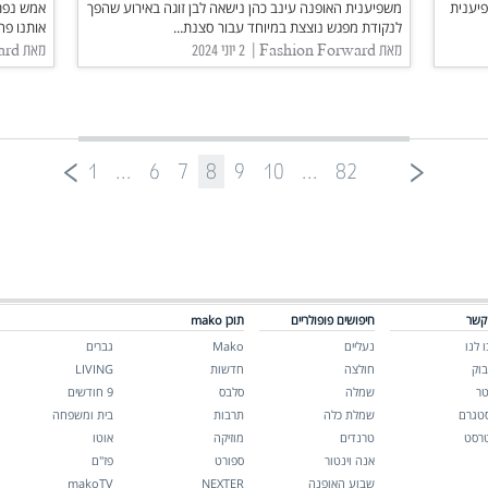
פיענית
משפיענית האופנה עינב כהן נישאה לבן זוגה באירוע שהפך
אמש נפת
עינב כהן כבר ממש מפתיעה
לנקודת מפגש נוצצת במיוחד עבור סצנת...
אותנו פח
מאת Fashion Forward | ‏ 2 יוני 2024
מאת Fashion Forward | ‏ 30 מאי 2024
1
...
6
7
8
9
10
...
82
קשר
חיפושים פופולריים
תוכן mako
 לנו
נעליים
Mako
גברים
בוק
חולצה
חדשות
LIVING
טר
שמלה
סלבס
9 חודשים
סטגרם
שמלת כלה
תרבות
בית ומשפחה
טרסט
טרנדים
מוזיקה
אוטו
אנה וינטור
ספורט
פז"ם
שבוע האופנה
NEXTER
makoTV