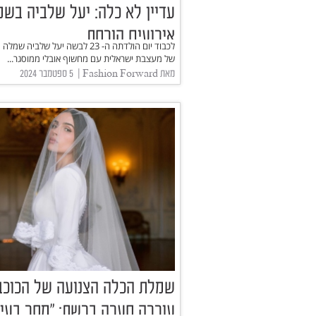
עדיין לא כלה: יעל שלביה בש
אירועים הורסת
לכבוד יום הולדתה ה- 23 לבשה יעל שלביה שמ
של מעצבת ישראלית עם מחשוף אובלי ממוסגר...
מאת Fashion Forward | ‏ 5 ספטמבר 2024
שמלת הכלה הצנועה של הכוכב
עוררה סערה ברשת: "מסר בעיי