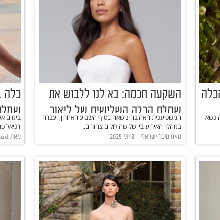
כלה
השקעה חכמה: בא לנו ללבוש את
כלה ב
שמלת הכלה השלישית של ליאור
שמלת
הינשא
המשפיענית האהובה נישאה בסוף השבוע האחרון, ועברה
בימים א
קוקה כל יום בשנה
סופר 
במהלך האירוע בין שלושה לוקים צחורים...
דניאל פרץ
מאת מיכל ישראלי | ‏ 8 יוני 2025
מאת Fashion Forward | ‏ 26 מאי 2025