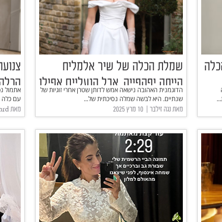
כלה
שמלת הכלה של שיר אלמליח
צנועה
הייתה יפהפייה, אבל הנעליים אפילו
הכלה 
הדוגמנית האהובה נישאה אמש לדותן שטרן אחרי זוגיות של
אתמול נ
יותר
.
שנתיים. היא לבשה שמלה נסיכתית של...
עם כלה מ
מאת נגה זילבר | ‏ 10 מרץ 2025
מאת Fashion Forward | ‏ 27 ינואר 2025