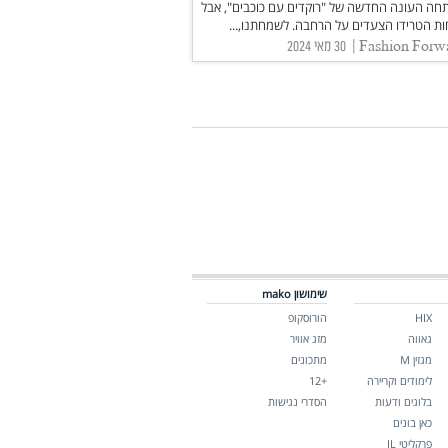
חה העונה החדשה של "רוקדים עם כוכבים", אבל
ות הטרידו הצעדים על הרחבה. לשמחתנו,...
שימושון mako
HIX
הורוסקופ
גאווה
מזג אוויר
מגזין M
מתכונים
לימודים וקריירה
+12
בלוגים ודעות
הסדרי נגישות
כאן בונים
פרקליטי IL