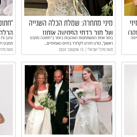
וי
מיני מתחרה: שמלת הכלה השנייה
"חתונ
קו)
של מור רדמי הפתיעה אותנו
הכלה 
ימה
בתור אחת המשתתפות האהובות ביותר ב"חתונה ממבט
עינב ורז
הנעלי
ראשון", כולנו חיכינו לקלוז'ר בחיים האמיתיים...
ממבט ראש
מאת מיכל ישראלי | ‏ 13 אוקטובר 2024
מאת מיכל ישראלי