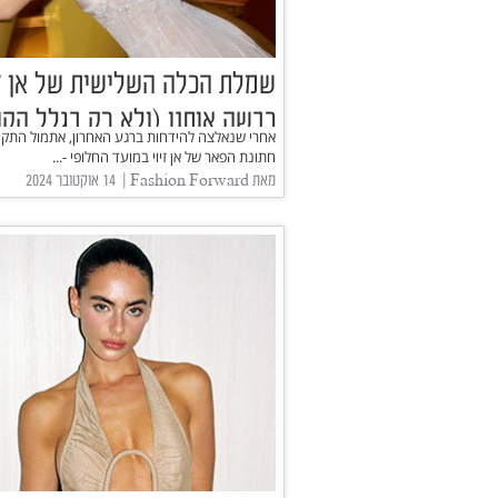
שמלת הכלה השלישית של אן זי
כבשה אותנו (ולא רק בגלל הקו
אחרי שנאלצה להידחות ברגע האחרון, אתמול התקי
חתונת הפאר של אן זיוי במועד החלופי -...
מאת Fashion Forward | ‏ 14 אוקטובר 2024