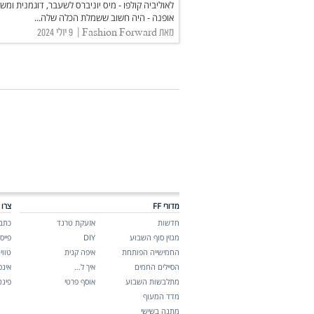
לאוליביה קולפו - מיס יוניברס לשעבר, דוגמנית ומש
אופנה - היה חשוב ששמלת הכלה שלה...
מאת Fashion Forward | ‏ 9 יולי 2024
מדורי FF
צרו 
חדשות
אזעקת טרנד
כתבו
מגזין סוף השבוע
DIY
פייס
החמישייה הפותחת
איפה קנית
טווי
הסיילים החמים
איך ל…
אינ
מתלבשות השבוע
אוסף פרטי
פינ
מדד המעוף
מתנה בשישי