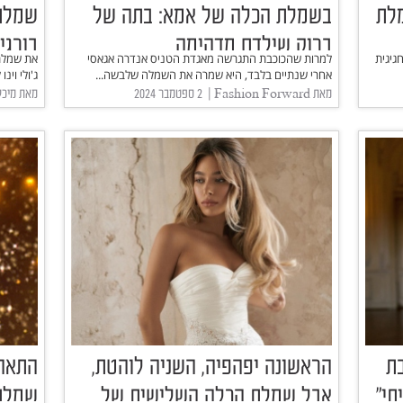
מלת
בשמלת הכלה של אמא: בתה של
שמלת 
ברוק שילדס מדהימה
בורגי
לה חגיגית
למרות שהכוכבת התגרשה מאגדת הטניס אנדרה אגאסי
את שמלת
אחרי שנתיים בלבד, היא שמרה את השמלה שלבשה...
ג'ולי וינ
מאת Fashion Forward | ‏ 2 ספטמבר 2024
מאת מיכל ישראלי
ת
הראשונה יפהפיה, השניה לוהטת,
התאהב
תי"
אבל שמלת הכלה השלישית של
שמלת