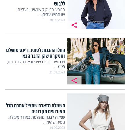
ללבוש
הכובע הכי קול שראינו, נעליים
שנחרוש עליהן...
28.09.2023
החלו ההכנות לסתיו: ג'ינס מושלם
וסניקרס שהן הדבר הבא
מכנסיים ורודים שירימו את מצב הרוח,
ז'קט...
21.09.2023
השמלה מזארה שתציל אתכם מכל
האירועים הקרובים
שמלה לבנה מושלמת במחיר מעולה,
גופיה שהיא...
14.09.2023