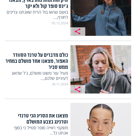
תיק החלומות נחת בארץ, מצאנו
ג'ינס סופר קול ולא יקר
בושם שהוא בול הריח שאנחנו צריכים
לחורף,...
05.12.2024
כולם מדברים על טרנד הסוודר
האפור, מצאנו אחד מושלם במחיר
ממש סביר
מעיל עור פשוט מושלם, ג'ל שדואג
לעיניים שלכם,...
28.11.2024
מצאנו את הסריג הכי טרנדי
וטרנינג בצבע המושלם
משקפי ראייה סופר סטייל כי בסוף
אנחנו כל...