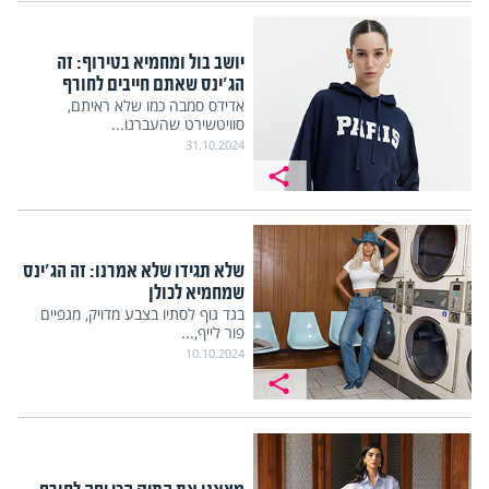
יושב בול ומחמיא בטירוף: זה
הג'ינס שאתם חייבים לחורף
אדידס סמבה כמו שלא ראיתם,
סוויטשירט שהעברנו...
31.10.2024
שלא תגידו שלא אמרנו: זה הג'ינס
שמחמיא לכולן
בגד גוף לסתיו בצבע מדויק, מגפיים
פור לייף,...
10.10.2024