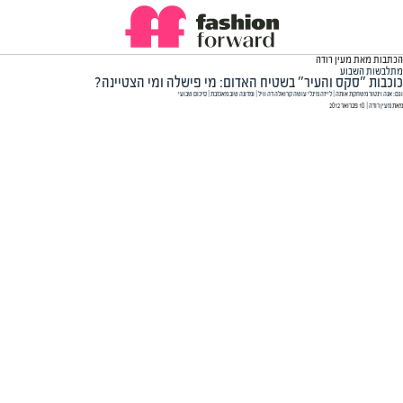
הכתבות מאת מעין רודה
מתלבשות השבוע
כוכבות "סקס והעיר" בשטיח האדום: מי פישלה ומי הצטיינה?
וגם: אנה וינטור משחקת אותה | לייזה מינלי עושה קרואלה דה וויל | ומדונה שוב מאכזבת | סיכום שבועי
מאת
מעין רודה
| ‏ 10 פברואר 2012