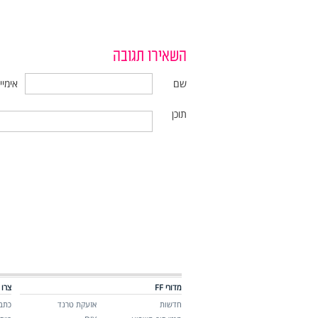
השאירו תגובה
שם
אימיי
תוכן
מדורי FF
צרו 
חדשות
אזעקת טרנד
כתבו