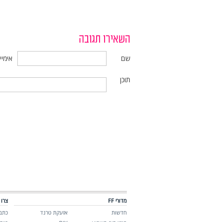
השאירו תגובה
שם
אימיי
תוכן
מדורי FF
צרו 
חדשות
אזעקת טרנד
כתבו