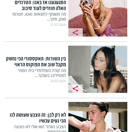
התגעגענו אז באנו: הטרנדים
האלה חוזרים לעוד סיבוב
מה משותף לחצאיות טוטו, חגורות
מותן, תיקי...
31.07.2026
בין השורות: האקססורי הכי נחשק
מקבל שוב את הפוקוס הראוי
מה קורה כשתלמידי בית הספר
לסטיילינג בשנקר...
10.07.2026
לא רק לבן: זה הצבע שעושה לנו
הכי נעים עכשיו
הצבע הוורוד הוא אולי לא הצעה
שערורייתית...