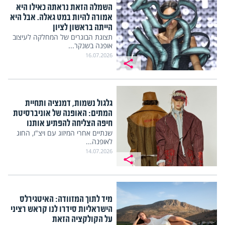
השמלה הזאת נראתה כאילו היא
אמורה להיות במט גאלה. אבל היא
הייתה בראשון לציון
תצוגת הבוגרים של המחלקה לעיצוב
אופנה בשנקר...
16.07.2026
גלגול נשמות, דמנציה ותחיית
המתים: האופנה של אוניברסיטת
חיפה הצליחה להפתיע אותנו
שנתיים אחרי המיזוג עם ויצ"ו, החוג
לאופנה...
14.07.2026
מיד לתוך המזוודה: האיטגירלס
הישראליות סידרו לנו קראש רציני
על הקולקציה הזאת