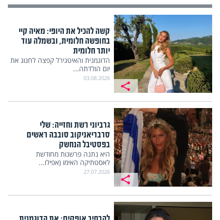
קשה להכיל את היופי: מאיה קיי
בחופשה חלומית, ובשמלה עוד
יותר חלומית
הדוגמנית והאיטגירל קפצה לחגוג את
יום הולדתה...
03.08.2026
גרביוני רשת וחזייה: שלי
סרבריאניקוב סובבה ראשים
בפסטיבל הנחשק
היא נתנה פרשנות מחודשת
לאסטתיקה האימו (אפילו...
27.07.2026
להרחיב אופקים: את הדוגמנית