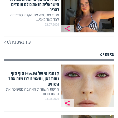
הישראלית הזאת כולם עומדים
להכיר
אחרי שריגשה את הקהל כשרקדה
לצד באד באני...
23.07.2026
עוד באיט גירלס
>
ביוטי >
קו הביוטי של H&M סוף סוף
נוחת כאן, ותאמינו לנו שזה אחד
השווים
הרשת השוודית האהובה ממשיכה את
ההתרחבות...
03.08.2026