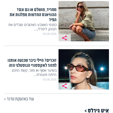
מחריד, מושלם או גם וגם?
ההוויאנס החדשות מפלגות את
הפיד
כפכפי האצבע האהובים טובלים את
הבוהן, ליטרלי,...
05.08.2026
זוכרים? היילי ביבר שכנעה אותנו
לחזור לאקססורי הנוסטלגי הזה
בשיער אסוף או פזור, קשת הזיגזג
הייתה מעטרת...
05.08.2026
עוד באזעקת טרנד
>
איט גירלס >