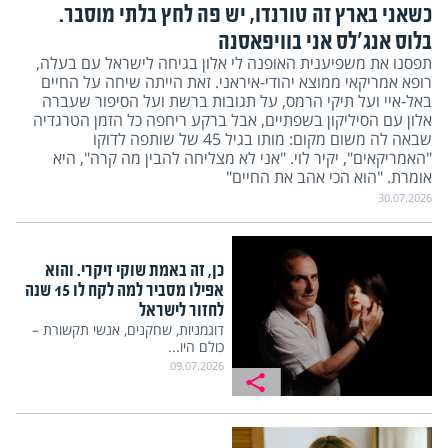
כשאני בארץ זה טורנדו, יש פה לחץ בלתי מוסבר.
בלוס אנג'לס אני בוויפאסנה
תפסנו את משפיענית האופנה לי אלון בגיחה לישראל עם בעלה,
רופא אמריקאי ממוצא יהודי-איראני. זאת הייתה שיחה על החיים
באל-איי ועל תיקי הרמס, על תגובות ברשת ועל הסיפור שעברה
אלון עם הסיליקון בשפתיים, אבל ברקע ריחפה כל הזמן הטרגדיה
שבאה לה משום מקום: מותו בגיל 45 של שותפה לדוקו
"האמריקאים", יקיר לוי. "אני לא מצליחה להבין מה קרה", היא
אומרת. "הוא הכי אהב את החיים"
30.07.2026
כן, זה באמת שוקי זיקרי. והוא
אפילו מסביר למה לקח לו 15 שנה
לחזור לישראל
דוגמניות, שחקנים, אנשי תקשורת –
כולם היו...
09.07.2026