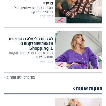
פריידיי
חולצה מכופתרת איכותית, צללית
שתוסיף ספארק...
26.11.2025
לא להתבלבל: אלה 21 הפריטים
שבאמת שווה לקנות ב-
Shopping IL
ז'קט שרפה דו צדדי, ג'ינס בוטקאט
מחמיא בצבע...
05.11.2025
עוד בהסיילים החמים
>
הפקות אופנה >