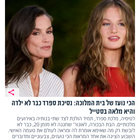
הכי נועז של בית המלוכה: נסיכת ספרד כבר לא ילדה
והיא מלאה בסטייל
לטיסיה, מלכת ספרד, תמיד הולכת לצד שתי בנותיה באירועים
מלכותיים. הבת הבכורה, לאונור' שחגגה לא מזמן 20, כבר לא
לובשת רק מה שאימא אומרת לה ומראה לעולם את טעמה האישי.
השבוע הציגה את אחד המראות הכי נועזים, צבעוניים ומדוברים