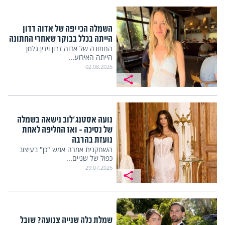
השמלה הכי יפה של אדוה דדון
הייתה בכלל בבוקר שאחרי החתונה
החתונה של אדוה דדון וידין גלמן
הייתה האירוע...
02.08.2026
נועה אסטנג'לוב נישאה בשמלה
של נסיכה – ואז החליפה לאחת
נועזת בהרבה
השחקנית אמרה אמש "כן" בעיצוב
כפול של שניים...
29.07.2026
שמלת כלה שנייה צנועה? שובל