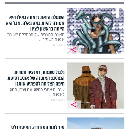
השמלה הזאת נראתה כאילו היא
אמורה להיות במט גאלה. אבל היא
הייתה בראשון לציון
תצוגת הבוגרים של המחלקה לעיצוב
אופנה בשנקר...
16.07.2026
גלגול נשמות, דמנציה ותחיית
המתים: האופנה של אוניברסיטת
חיפה הצליחה להפתיע אותנו
שנתיים אחרי המיזוג עם ויצ"ו, החוג
לאופנה...
14.07.2026
מיד לתוך המזוודה: האיטגירלס