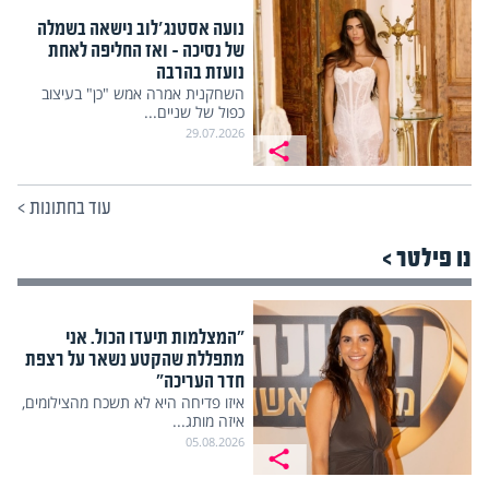
נועה אסטנג'לוב נישאה בשמלה
של נסיכה – ואז החליפה לאחת
נועזת בהרבה
השחקנית אמרה אמש "כן" בעיצוב
כפול של שניים...
29.07.2026
עוד בחתונות
>
נו פילטר >
"המצלמות תיעדו הכול. אני
מתפללת שהקטע נשאר על רצפת
חדר העריכה"
איזו פדיחה היא לא תשכח מהצילומים,
איזה מותג...
05.08.2026