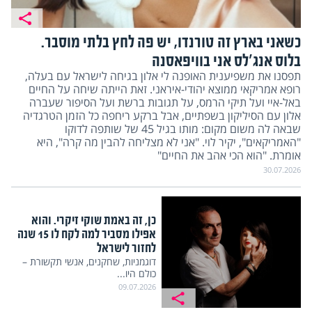
כשאני בארץ זה טורנדו, יש פה לחץ בלתי מוסבר.
בלוס אנג'לס אני בוויפאסנה
תפסנו את משפיענית האופנה לי אלון בגיחה לישראל עם בעלה,
רופא אמריקאי ממוצא יהודי-איראני. זאת הייתה שיחה על החיים
באל-איי ועל תיקי הרמס, על תגובות ברשת ועל הסיפור שעברה
אלון עם הסיליקון בשפתיים, אבל ברקע ריחפה כל הזמן הטרגדיה
שבאה לה משום מקום: מותו בגיל 45 של שותפה לדוקו
"האמריקאים", יקיר לוי. "אני לא מצליחה להבין מה קרה", היא
אומרת. "הוא הכי אהב את החיים"
30.07.2026
כן, זה באמת שוקי זיקרי. והוא
אפילו מסביר למה לקח לו 15 שנה
לחזור לישראל
דוגמניות, שחקנים, אנשי תקשורת –
כולם היו...
09.07.2026