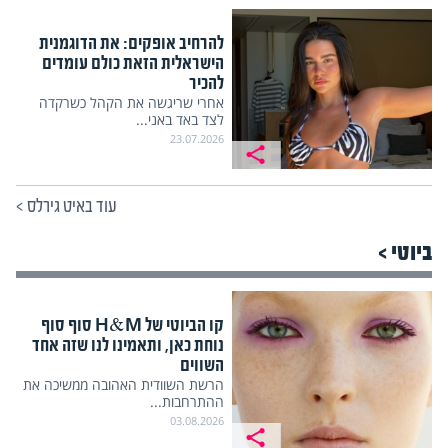
להרחיב אופקים: את הדוגמנית
הישראלית הזאת כולם עומדים
להכיר
אחרי שריגשה את הקהל כשרקדה
לצד באד באני...
23.07.2026
עוד באיט גירלס
>
ביוטי >
קו הביוטי של H&M סוף סוף
נוחת כאן, ותאמינו לנו שזה אחד
השווים
הרשת השוודית האהובה ממשיכה את
ההתרחבות...
03.08.2026