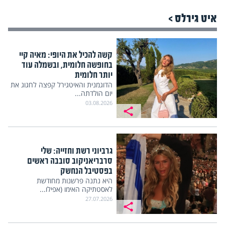
איט גירלס >
קשה להכיל את היופי: מאיה קיי
בחופשה חלומית, ובשמלה עוד
יותר חלומית
הדוגמנית והאיטגירל קפצה לחגוג את
יום הולדתה...
03.08.2026
גרביוני רשת וחזייה: שלי
סרבריאניקוב סובבה ראשים
בפסטיבל הנחשק
היא נתנה פרשנות מחודשת
לאסטתיקה האימו (אפילו...
27.07.2026