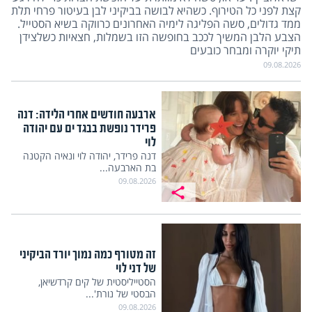
קצת לפני כל הטירוף. כשהיא לבושה בביקיני לבן בעיטור פרחי תלת
ממד גדולים, סשה הפליגה לימיה האחרונים כרווקה בשיא הסטייל.
הצבע הלבן המשיך לככב בחופשה הזו בשמלות, חצאיות כשלצידן
תיקי יוקרה ומבחר כובעים
09.08.2026
ארבעה חודשים אחרי הלידה: דנה
פרידר נופשת בבגד ים עם יהודה
לוי
דנה פרידר, יהודה לוי ונאיה הקטנה
בת הארבעה...
09.08.2026
זה מטורף כמה נמוך יורד הביקיני
של דני לוי
הסטייליסטית של קים קרדשיאן,
הבסטי של נורת'...
09.08.2026