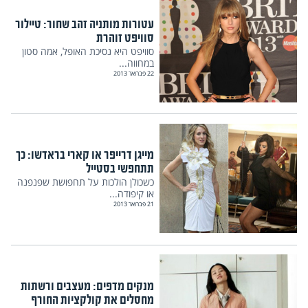
עטורות מותניה זהב שחור: טיילור
סוויפט זוהרת
סוויפט היא נסיכת האופל, אמה סטון
במחווה...
22 פברואר 2013
מייגן דרייפר או קארי בראדשו: כך
תתחפשי בסטייל
כשכולן הולכות על תחפושת שפנפנה
או קיפודה...
21 פברואר 2013
מנקים מדפים: מעצבים ורשתות
מחסלים את קולקציות החורף