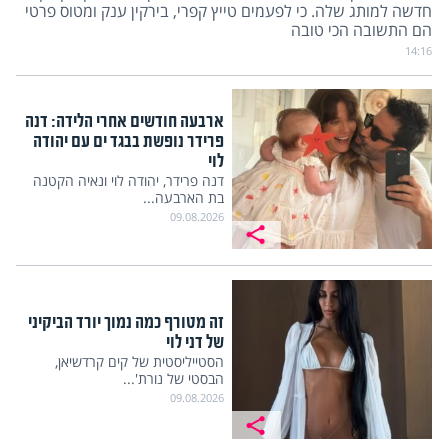
חדשה למותג שלה. כי לפעמים טייץ קפרי, בירקין ענק ומטוס פרטי
הם התשובה הכי טובה
14:16
ארבעה חודשים אחרי הלידה: דנה
פרידר נופשת בבגד ים עם יהודה
לוי
דנה פרידר, יהודה לוי ונאיה הקטנה
בת הארבעה...
09.08.2026
זה מטורף כמה נמוך יורד הביקיני
של דני לוי
הסטייליסטית של קים קרדשיאן,
הבסטי של נורת'...
09.08.2026