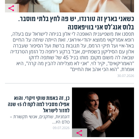
כשאני בארץ זה טורנדו, יש פה לחץ בלתי מוסבר.
בלוס אנג'לס אני בוויפאסנה
תפסנו את משפיענית האופנה לי אלון בגיחה לישראל עם בעלה,
רופא אמריקאי ממוצא יהודי-איראני. זאת הייתה שיחה על החיים
באל-איי ועל תיקי הרמס, על תגובות ברשת ועל הסיפור שעברה
אלון עם הסיליקון בשפתיים, אבל ברקע ריחפה כל הזמן הטרגדיה
שבאה לה משום מקום: מותו בגיל 45 של שותפה לדוקו
"האמריקאים", יקיר לוי. "אני לא מצליחה להבין מה קרה", היא
אומרת. "הוא הכי אהב את החיים"
30.07.2026
כן, זה באמת שוקי זיקרי. והוא
אפילו מסביר למה לקח לו 15 שנה
לחזור לישראל
דוגמניות, שחקנים, אנשי תקשורת –
כולם היו...
09.07.2026