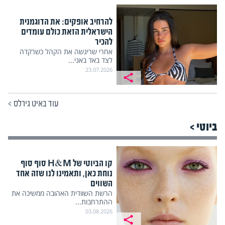
להרחיב אופקים: את הדוגמנית
הישראלית הזאת כולם עומדים
להכיר
אחרי שריגשה את הקהל כשרקדה
לצד באד באני...
23.07.2026
עוד באיט גירלס
>
ביוטי >
קו הביוטי של H&M סוף סוף
נוחת כאן, ותאמינו לנו שזה אחד
השווים
הרשת השוודית האהובה ממשיכה את
ההתרחבות...
03.08.2026