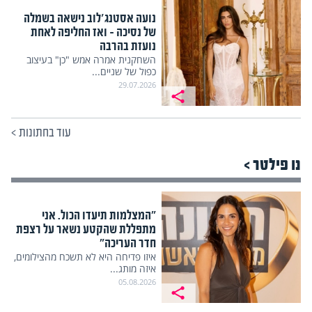
נועה אסטנג'לוב נישאה בשמלה
של נסיכה – ואז החליפה לאחת
נועזת בהרבה
השחקנית אמרה אמש "כן" בעיצוב
כפול של שניים...
29.07.2026
עוד בחתונות
>
נו פילטר >
"המצלמות תיעדו הכול. אני
מתפללת שהקטע נשאר על רצפת
חדר העריכה"
איזו פדיחה היא לא תשכח מהצילומים,
איזה מותג...
05.08.2026