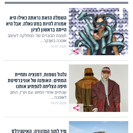
השמלה הזאת נראתה כאילו היא
אמורה להיות במט גאלה. אבל היא
הייתה בראשון לציון
תצוגת הבוגרים של המחלקה לעיצוב
אופנה בשנקר...
16.07.2026
גלגול נשמות, דמנציה ותחיית
המתים: האופנה של אוניברסיטת
חיפה הצליחה להפתיע אותנו
שנתיים אחרי המיזוג עם ויצ"ו, החוג
לאופנה...
14.07.2026
מיד לתוך המזוודה: האיטגירלס