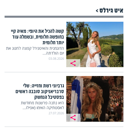
איט גירלס >
קשה להכיל את היופי: מאיה קיי
בחופשה חלומית, ובשמלה עוד
יותר חלומית
הדוגמנית והאיטגירל קפצה לחגוג את
יום הולדתה...
03.08.2026
גרביוני רשת וחזייה: שלי
סרבריאניקוב סובבה ראשים
בפסטיבל הנחשק
היא נתנה פרשנות מחודשת
לאסטתיקה האימו (אפילו...
27.07.2026