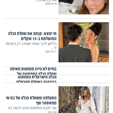
18 יולי 2022
מי ימצא: קנתה את שמלת הכלה
המושלמת ב-13 שקלים
ג'יליאן לינץ' עושה שופינג רק בחנויות
יד...
11 יולי 2022
בחיים לא היינו מנחשות מאיפה
שמלת הכלה המפתיעה של
הכלה הישראלית התחתנה
הדוגמנית
בריביירה בשמלת סטרפלס
הדוגמנית הבריטית לולה מקדונל
מטריפה
והצלם זאכרי...
החתונה של תום סול-סינדלב כיכבה
22 יוני 2022
לנו בפיד,...
התעלפנו משמלת הכלה של בת שי
9 יוני 2022
ממאסטר שף
שני לוקים מחמיאים ויפים לבשה בת
שי עוז,...